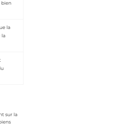
 bien
ue la
 la
t
du
t sur la
biens