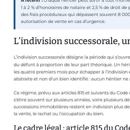
À retenir :
chaque héritier peut sortir à tout momen
1 à 2 % d’honoraires de notaire et 2,5 % de droit de
des frais procéduraux qui dépassent souvent 8 000
autorisation de vente en cas d’urgence.
L’indivision successorale, 
L’indivision successorale désigne la période qui s’ouvr
du défunt à proportion de leur part théorique. Un hérit
les quatre premiers mois pour échapper à l’indivision 
abstraite et non d’un bien identifié : aucun héritier ne
Ce régime, prévu aux articles 815 et suivants du Code ci
s’étire souvent sur plusieurs années, voire plusieurs d
successions immobilières restent en indivision plus de
la vente, le rachat ou l’occupation du bien.
Le cadre légal : article 815 du Code