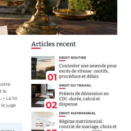
Articles recent
DROIT ROUTIER
Contester une amende pour
excès de vitesse : motifs,
01
procédure et délais
votre
DROIT DU TRAVAIL
t le
Préavis de démission en
 » La loi
CDI : durée, calcul et
02
dispense
 le juge
DROIT MATRIMONIAL
Régime matrimonial :
contrat de mariage, choix et