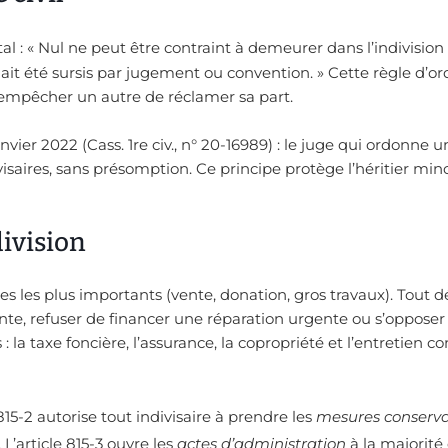
 : « Nul ne peut être contraint à demeurer dans l’indivision 
 ait été sursis par jugement ou convention. » Cette règle d’or
 empêcher un autre de réclamer sa part.
nvier 2022 (Cass. 1re civ., n° 20-16989) : le juge qui ordonne 
visaires, sans présomption. Ce principe protège l’héritier mino
division
tes les plus importants (vente, donation, gros travaux). Tout 
vente, refuser de financer une réparation urgente ou s’opposer
 la taxe foncière, l’assurance, la copropriété et l’entretien c
15-2 autorise tout indivisaire à prendre les
mesures conserva
 L’article 815-3 ouvre les
actes d’administration
à la majorité