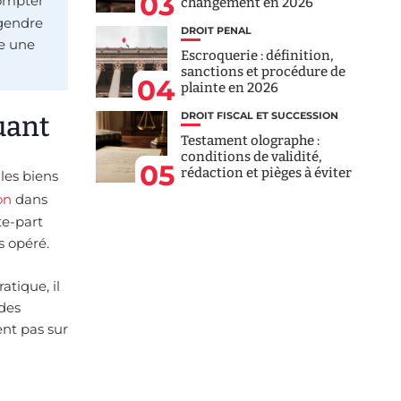
03
compter
changement en 2026
ngendre
DROIT PÉNAL
ge une
Escroquerie : définition,
sanctions et procédure de
04
plainte en 2026
DROIT FISCAL ET SUCCESSION
uant
Testament olographe :
conditions de validité,
05
rédaction et pièges à éviter
les biens
on
dans
te-part
s opéré.
atique, il
 des
ent pas sur