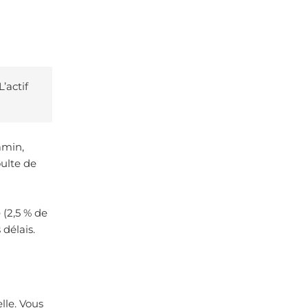
’actif
amin,
oulte de
 (2,5 % de
délais.
lle. Vous