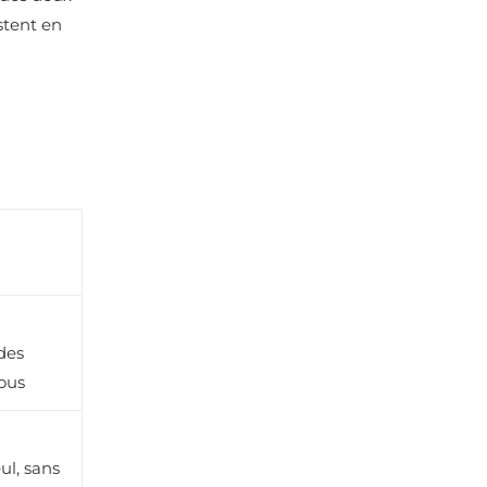
stent en
des
ous
ul, sans