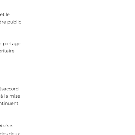
et le
dre public
un partage
ritaire
désaccord
 à la mise
ontinuent
toires
 des deux