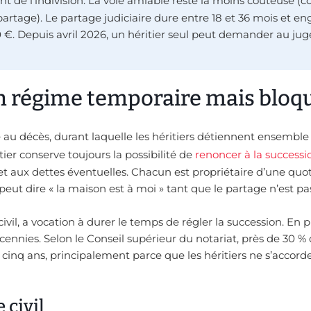
t de l’indivision. La voie amiable reste la moins coûteuse (
 partage). Le partage judiciaire dure entre 18 et 36 mois et e
 €. Depuis avril 2026, un héritier seul peut demander au ju
un régime temporaire mais bloq
e au décès, durant laquelle les héritiers détiennent ensemble 
ier conserve toujours la possibilité de
renoncer à la successi
et aux dettes éventuelles. Chacun est propriétaire d’une quo
 peut dire « la maison est à moi » tant que le partage n’est pa
vil, a vocation à durer le temps de régler la succession. En pr
écennies. Selon le Conseil supérieur du notariat, près de 30 %
 cinq ans, principalement parce que les héritiers ne s’accord
 civil