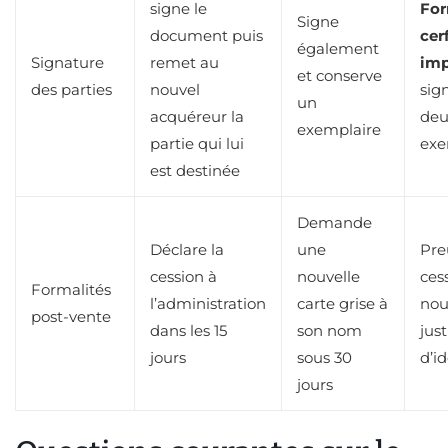
signe le
For
Signe
document puis
cer
également
Signature
remet au
im
et conserve
des parties
nouvel
sig
un
acquéreur la
deu
exemplaire
partie qui lui
exe
est destinée
Demande
Déclare la
une
Pre
cession à
nouvelle
ces
Formalités
l’administration
carte grise à
nou
post-vente
dans les 15
son nom
just
jours
sous 30
d’i
jours