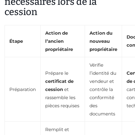
nécessaires lors de la
cession
Action de
Action du
Do
Étape
l’ancien
nouveau
con
propriétaire
propriétaire
Vérifie
Prépare le
l’identité du
Cer
certificat de
vendeur et
de 
Préparation
cession
et
contrôle la
cart
rassemble les
conformité
con
pièces requises
des
tec
documents
Remplit et